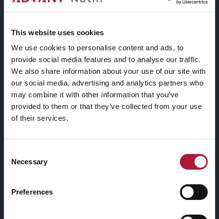
Le candidature inoltrate oltre la data di chiusura
del bando non saranno ammesse al processo di
This website uses cookies
selezione.
We use cookies to personalise content and ads, to
Scopri come candidarti!
provide social media features and to analyse our traffic.
We also share information about your use of our site with
our social media, advertising and analytics partners who
Modulo di iscrizione
may combine it with other information that you’ve
provided to them or that they’ve collected from your use
TAGS
ARTISTS IN RESIDENCE
of their services.
Consent
|
|
Necessary
Selection
Preferences
Related Posts