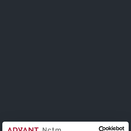
internazionale e la ricerca di artisti residenti in
Italia, che siano già stati ammessi a uno dei
suddetti programmi. L’importo complessivo di
5.000 (cinquemila)
euro
sarà diviso tra gli
assegnatari, secondo criteri legati al profilo
artistico, alla rilevanza dei progetti già realizzati,
alle opportunità formative offerte dalla residenza
scelta e alla qualità del progetto eventualmente
proposto.
Scadenze
Presentazione della candidatura:
entro il 2 giugno
2026 alle ore 24:00 – ora italiana
Comunicazione degli assegnatari:
entro il 11
giugno 2026