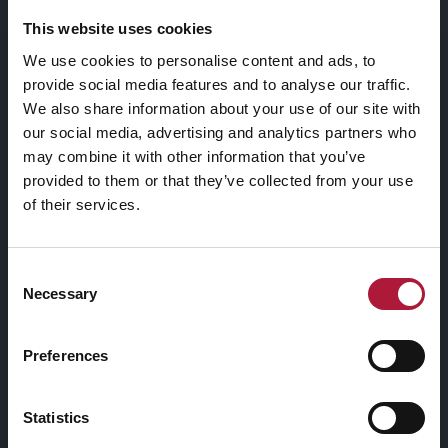
Teresa Antignani, Sergio Breviario, Silvia Cini,
This website uses cookies
Marilisa Cosello, Marta Dell’Angelo con Marek
Jason Isleib, Daniel Gonzalez, Julia Krahn,
We use cookies to personalise content and ads, to
Elisabetta Lazlo, Elena Lerra, Federica Mariani,
provide social media features and to analyse our traffic.
Concetta Modica, Liliana Moro, Elena Nemkova,
We also share information about your use of our site with
our social media, advertising and analytics partners who
Pleto Ple, Aronne Pleuteri, Rikyboy, Carmen
may combine it with other information that you’ve
Schabracq, Stefano Tolusso, Luca Valli,
provided to them or that they’ve collected from your use
VENERDISABATO e Caterina Ruysch Voltolini.
of their services.
Alla fine delle performance seguirà un concerto di
Nicola Di Caprio, sempre sul
Teatro Continuo
.
Consent
Necessary
Selection
Corpi nel Parco, Corpi sul Palco al Teatro Continuo
,
evento ufficiale del calendario dell’Art Week
Preferences
2026, si terrà sabato 18 aprile, dalle ore 15 alle
ore 18, presso il
Teatro Continuo
di Alberto Burri
nel Parco Sempione.
Statistics