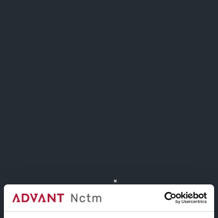
Per un pomeriggio l’opera sarà attivata grazie a
una sequenza di interventi performativi brevi.
Le azioni si susseguiranno in relazione alla luce
naturale, al tempo e al flusso dei visitatori, in una
condizione di permeabilità tra chi agisce e chi
osserva. Il pubblico sarà libero di sostare,
attraversare, avvicinarsi o allontanarsi.
L’esperienza non sarà frontale ma situata: il
Teatro
Continuo
diventerà soglia tra corpo e città, tra
gesto e paesaggio.
Corpi nel Parco
restituisce così
allo spazio la sua funzione originaria: essere una
piattaforma aperta, attivata dall’uso,
dall’interpretazione e dalla presenza.
Tra gli artisti invitati a intervenire: Karin Andersen,