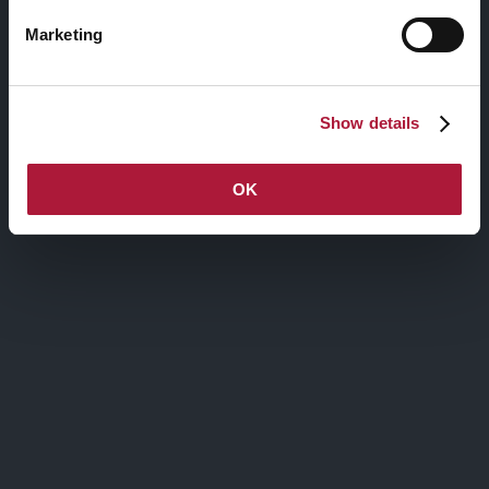
Info:
corpisulpalco@gmail.com
;
Marketing
nctmelarte@advant-nctm.com
Show details
|
|
OK
Related Posts